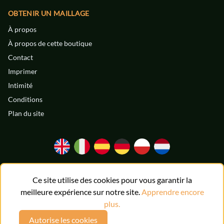
OBTENIR UN MAILLAGE
À propos
TREILLIS
TREILLIS
À propos de cette boutique
V2A
V2A
Contact
MÉTALLIQUE
MÉTALLIQUE
Imprimer
Intimité
ACIER INOXYDABLE
ACIER INOXYDABLE
32 € / m²
45 € / m²
Conditions
Plan du site
LARGEUR
LARGEUR
0.72 mm
0.5 mm
DIAMÈTRE
DIAMÈTRE
0.35 mm
0.2 mm
ENGRENER
ENGRENER
36
24
Ce site utilise des cookies pour vous garantir la
meilleure expérience sur notre site.
Apprendre encore
plus.
© obtenir un maillage · Mijo Ilic commerce en ligne de produits en
Autorise les cookies