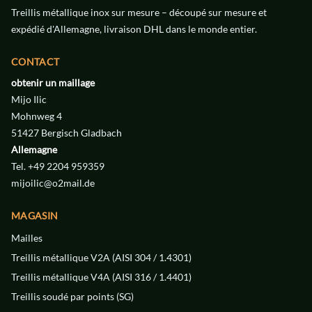
Treillis métallique inox sur mesure – découpé sur mesure et
expédié d'Allemagne, livraison DHL dans le monde entier.
TREILLIS
TREILLIS
CONTACT
V2A
V2A
obtenir un maillage
MÉTALLIQUE
MÉTALLIQUE
Mijo Ilic
Mohnweg 4
ACIER INOXYDABLE
ACIER INOXYDABLE
44 € / m²
50 € / m²
51427 Bergisch Gladbach
Allemagne
LARGEUR
LARGEUR
0.63 mm
0.4 mm
Tel. +49 2204 959359
mijoilic@o2mail.de
DIAMÈTRE
DIAMÈTRE
0.25 mm
0.4 mm
MAGASIN
ENGRENER
ENGRENER
40
25
Mailles
Treillis métallique V2A (AISI 304 / 1.4301)
Treillis métallique V4A (AISI 316 / 1.4401)
Treillis soudé par points (SG)