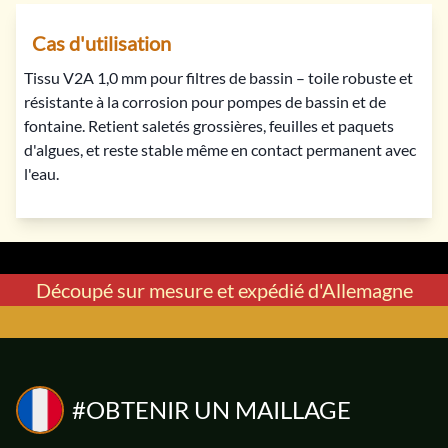
Cas d'utilisation
Tissu V2A 1,0 mm pour filtres de bassin – toile robuste et
TREILLIS
TREILLIS
résistante à la corrosion pour pompes de bassin et de
V2A
V2A
MÉTALLIQUE
MÉTALLIQUE
fontaine. Retient saletés grossières, feuilles et paquets
d'algues, et reste stable même en contact permanent avec
l'eau.
ACIER INOXYDABLE
ACIER INOXYDABLE
42 € / m²
43 € / m²
LARGEUR
LARGEUR
0.315 mm
0.5 mm
DIAMÈTRE
DIAMÈTRE
0.32 mm
0.2 mm
Découpé sur mesure et expédié d'Allemagne
ENGRENER
ENGRENER
50
30
#OBTENIR UN MAILLAGE